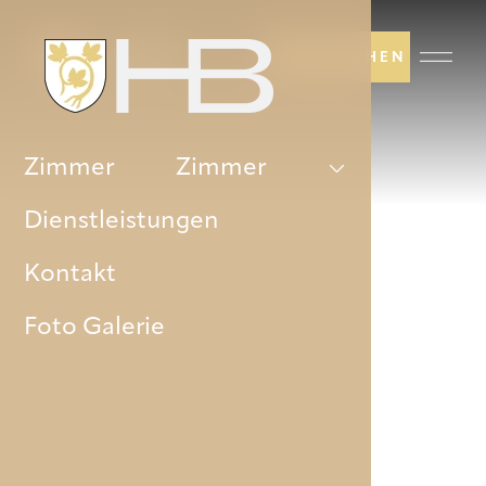
JETZT BUCHEN
Zimmer
Zimmer
Dienstleistungen
Kontakt
Foto Galerie