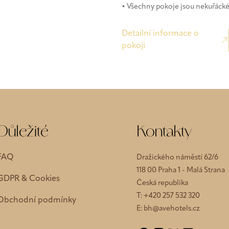
• Všechny pokoje jsou nekuřáck
Detailní informace o
pokoji
Důležité
Kontakty
FAQ
Dražického náměstí 62/6
118 00 Praha 1 - Malá Strana
GDPR & Cookies
Česká republika
T:
+420 257 532 320
Obchodní podmínky
E:
bh@avehotels.cz