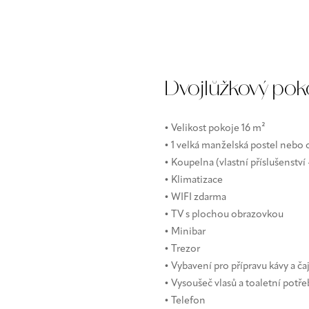
Dvojlůžkový pok
• Velikost pokoje 16 m²
• 1 velká manželská postel nebo
• Koupelna (vlastní příslušenství
• Klimatizace
• WIFI zdarma
• TV s plochou obrazovkou
• Minibar
• Trezor
• Vybavení pro přípravu kávy a ča
• Vysoušeč vlasů a toaletní potř
• Telefon