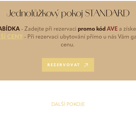
Jednolůžkový pokoj STANDARD
NABÍDKA
- Zadejte při rezervaci
promo kód
AVE
a získ
ŠÍ CENY
- Při rezervaci ubytování přímo u nás Vám g
cenu.
REZERVOVAT
DALŠÍ POKOJE