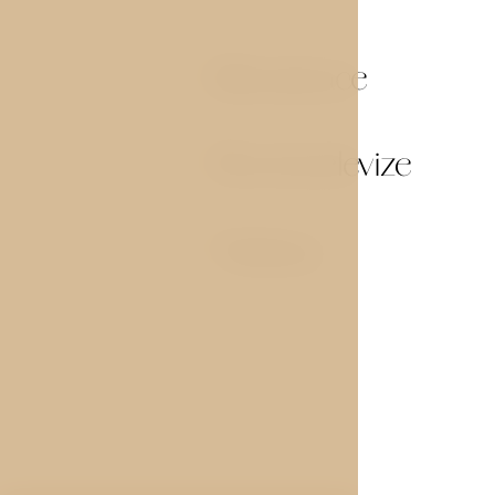
Klimatizace
01
Plochá televize
03
Minibar
05