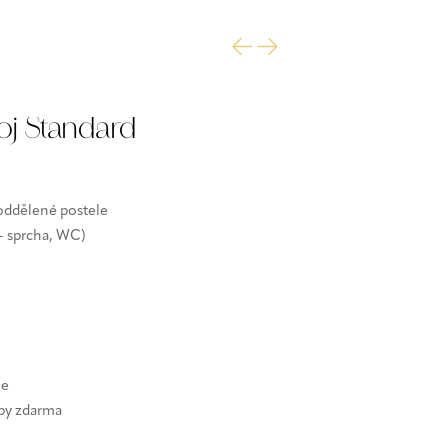
oj Standard
 oddělené postele
 - sprcha, WC)
je
eby zdarma