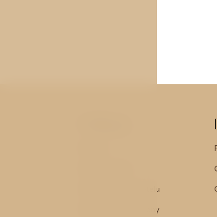
Odkazy
Pokoje
Služby hotelu
Historie a okolí hotelu
Garance nejnižší ceny