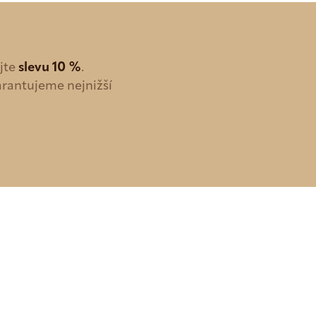
ejte
slevu 10 %
.
arantujeme nejnižší