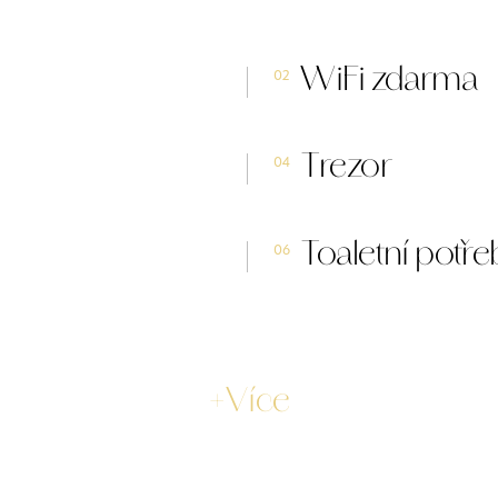
WiFi zdarma
02
Trezor
04
Toaletní potř
06
+Více